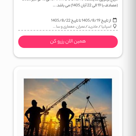
(مصادف با 19 الی 22 آبان 1405) می باشد. ...
از تاریخ
1405/8/19
تا تاریخ
1405/8/22
اسپانیا
/
مادرید
/
عمران، معماری و سا ...
همین الان رزرو کن