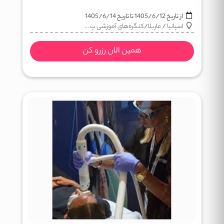
از تاریخ
1405/6/12
تا تاریخ
1405/6/14
اسپانیا
/
ماربلا
/
کنگره‌های آموزشی پ ...
همین الان رزرو کن