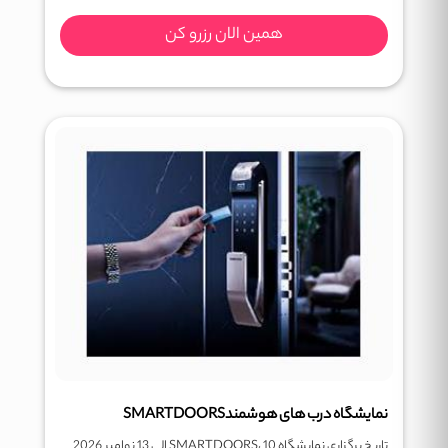
همین الان رزرو کن
نمایشگاه درب های هوشمندSMARTDOORS
تاریخ برگزاری نمایشگاه SMARTDOORS، 10 الی 13 نوامبر 2026