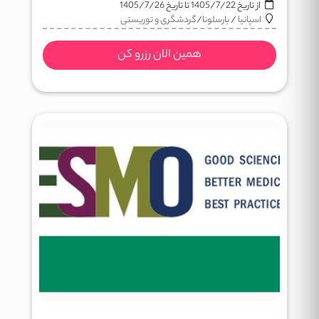
از تاریخ
1405/7/22
تا تاریخ
1405/7/26
اسپانیا
/
بارسلونا
/
گردشگری و توریستی
همین الان رزرو کن