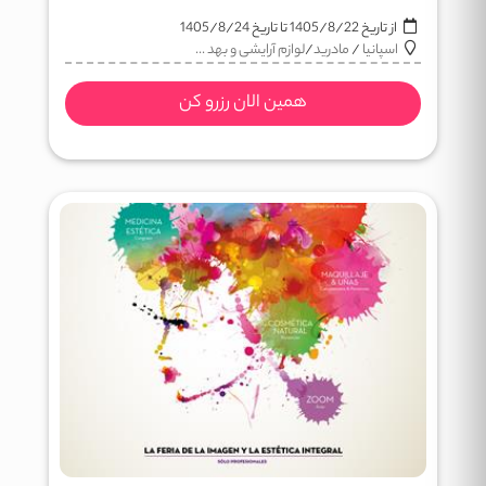
از تاریخ
1405/8/22
تا تاریخ
1405/8/24
اسپانیا
/
مادرید
/
لوازم آرایشی و بهد ...
همین الان رزرو کن