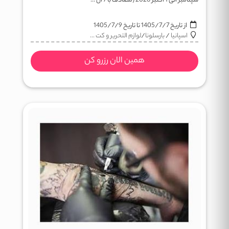
سپتامبر الی 1 اکتبر 2026 (مصادف با 7 ال ...
از تاریخ
1405/7/7
تا تاریخ
1405/7/9
اسپانیا
/
بارسلونا
/
لوازم التحریر و کت ...
همین الان رزرو کن