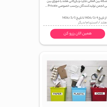
گاه بین المللی تجارت و بازرگانی هلند یا شورای بین
ی انجمن تولیدکنندگان برچسب خصوصی Private ...
ز تاریخ
1406/3/4
تا تاریخ
1406/3/5
هلند
/
آمستردام
/
دیگر
همین الان رزرو کن