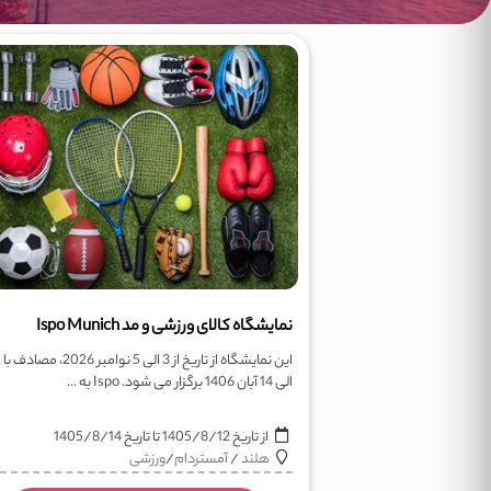
نمایشگاه کالای ورزشی و مد Ispo Munich
این نم
الی 14 آبان 1406 برگزار می شود. Ispo به ...
از تاریخ
1405/8/12
تا تاریخ
1405/8/14
هلند
/
آمستردام
/
ورزشی