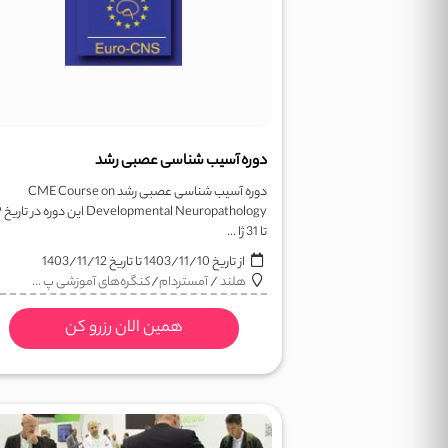
دوره آسیب شناسی عصبی رشد
دوره آسیب شناسی عصبی رشد CME Course on
athology
تا 31 ژا ...
از تاریخ
1403/11/10
تا تاریخ
1403/11/12
هلند
/
آمستردام
/
کنگره‌های آموزشی پ ...
همین الان رزرو کن