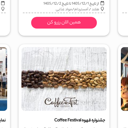
از تاریخ
1405/12/1
تا تاریخ
1405/12/2
ا
هلند
/
آمستردام
/
مواد غذایی
همین الان رزرو کن
جشنواره قهوه Coffee Festival
نمای