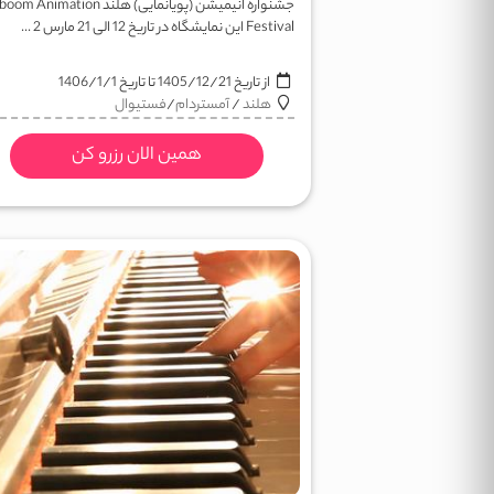
جشنواره انیمیشن (پویانمایی) هلند  Animation
Festival این نمایشگاه در تاریخ 12 الی 21 مارس 2 ...
از تاریخ
1405/12/21
تا تاریخ
1406/1/1
هلند
/
آمستردام
/
فستيوال
همین الان رزرو کن