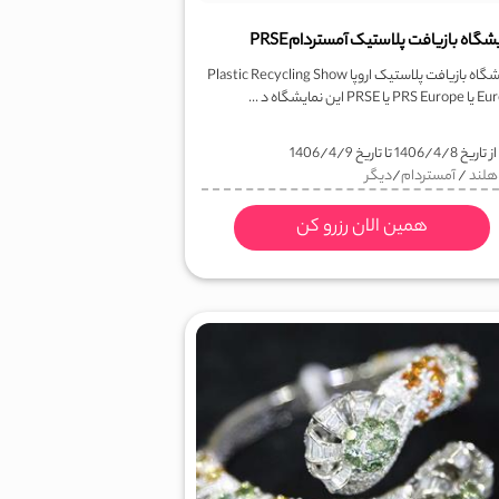
شگاه بازیافت پلاستیک آمستردامPRSE
نمایشگاه بازیافت پلاستیک اروپا Plastic Recycling Show
PRSE این نمایشگاه د ...
ز تاریخ
1406/4/8
تا تاریخ
1406/4/9
هلند
/
آمستردام
/
دیگر
همین الان رزرو کن