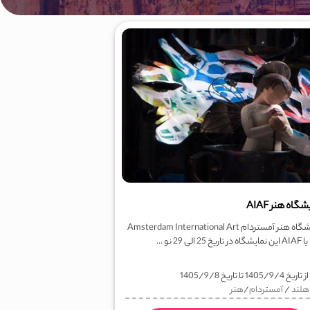
گاه هنر AIAF
نمایشگاه هنر آمستردام Amsterdam International Art
.
ز تاریخ
1405/9/4
تا تاریخ
1405/9/8
هلند
/
آمستردام
/
هنر