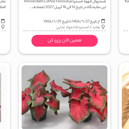
Kaboom
فستیوال قهوه آمستردام Amsterdam Coffee Festival
نمایش
این نمایشگاه در تاریخ 16 الی 18 آپریل 2027 (مصادف ...
الملل
از تاریخ
1406/1/27
تا تاریخ
1406/1/29
ا
هلند
/
آمستردام
/
مواد غذایی
همین الان رزرو کن