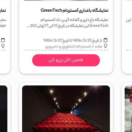
نمایشگاه باغداری آمستردام GreenTech
نمای
جشنواره هنر و موسیقی هلند Holland Festival یا HF این
نمایشگاه باغ داری و گلخانه گرین تک آمستردام
GreenTech این نمایشگاه در تاریخ 15 الی 17 ژوئن 202 ...
Europe یا PRS Europe یا 
از تاریخ
1406/3/25
تا تاریخ
1406/3/27
ا
هلند
/
آمستردام
/
کشاورزی و دامپروری
همین الان رزرو کن