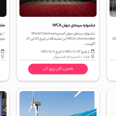
جشنواره سینمای جهان WCA
نمایش
جشنواره سینمای جهان آمستردام World Cinema
* دو
تاریخ 07 الی 10 مارس 2028
Amsterdam یا WCA این نمایشگاه در تاریخ 20 الی 27
شود. این
آگوست ...
از تاریخ
1401/5/29
تا تاریخ
1401/6/5
ا
هلند
/
آمستردام
/
فستيوال
همین الان رزرو کن