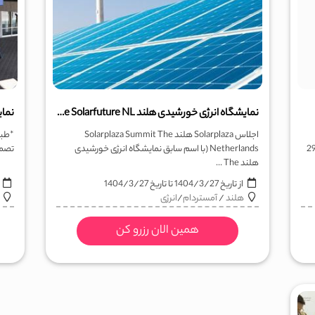
نمایشگاه انرژی خورشیدی هلند The Solarfuture NL
اجلاس Solarplaza هلند Solarplaza Summit The
*طبق
Developmental Neurop این دوره در تاریخ 29
Netherlands (با اسم سابق نمایشگاه انرژی خورشیدی
تصمیم
هلند The ...
از تاریخ
1404/3/27
تا تاریخ
1404/3/27
ا
هلند
/
آمستردام
/
انرژی
همین الان رزرو کن