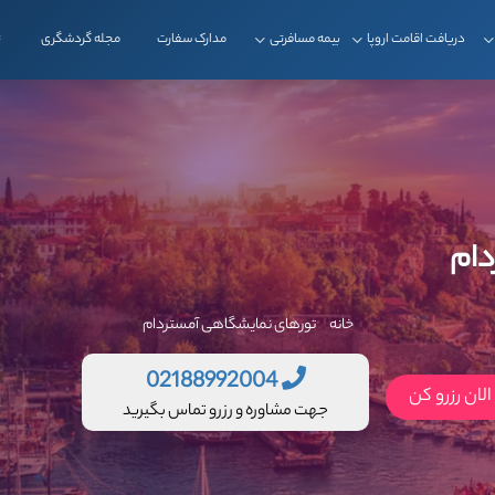
دریافت اقامت اروپا
بیمه مسافرتی
مدارک سفارت
مجله گردشگری
ت
دام
خانه
تورهای نمایشگاهی آمستردام
02188992004
لان رزرو کن
جهت مشاوره و رزرو تماس بگیرید