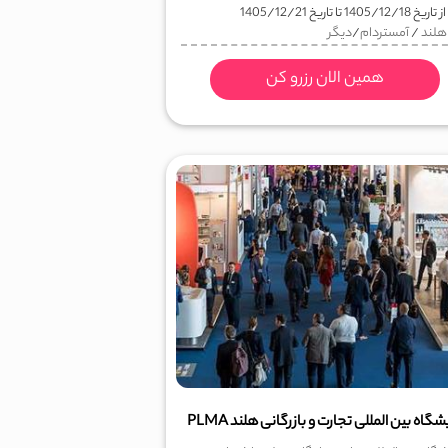
ز تاریخ
1405/12/18
تا تاریخ
1405/12/21
هلند
/
آمستردام
/
دیگر
همین الان رزرو کن
شگاه بین المللی تجارت و بازرگانی هلند PLMA