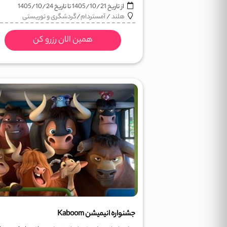
از تاریخ
1405/10/21
تا تاریخ
1405/10/24
هلند
/
آمستردام
/
گردشگری و توریستی
همین الان رزرو کن
جشنواره انیمیشن Kaboom