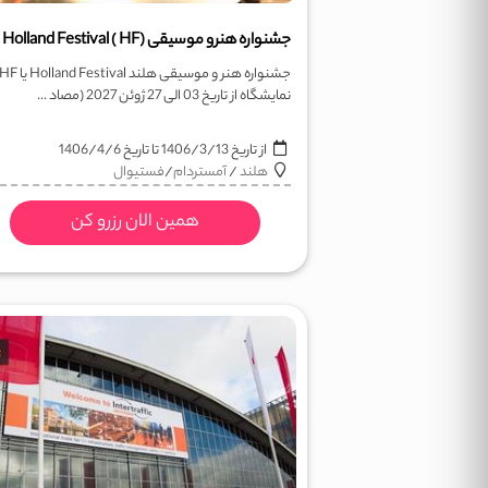
جشنواره هنرو موسیقی (Holland Festival ( HF
نمایشگاه از تاریخ 03 الی 27 ژوئن 2027 (مصاد ...
از تاریخ
1406/3/13
تا تاریخ
1406/4/6
هلند
/
آمستردام
/
فستيوال
همین الان رزرو کن