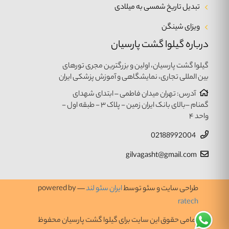
تبدیل تاریخ شمسی به میلادی
ویزای شینگن
درباره گیلوا گشت پارسیان
گیلوا گشت پارسیان، اولین و بزرگترین مجری تورهای
بین المللی تجاری، نمایشگاهی و آموزش پزشکی ایران
آدرس: تهران میدان فاطمی – ابتدای شهدای
گمنام –بالای بانک ایران زمین - پلاک ۳ - طبقه اول -
واحد ۴
02188992004
gilvagasht@gmail.com
طراحی سایت و سئو توسط
ایران سئو لند
— powered by
ratech
تمامی حقوق این سایت برای گیلوا گشت پارسیان محفوظ