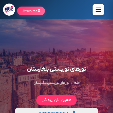
منو
ورود به پروفایل
تورهای توریستی بلغارستان
خانه
تورهای توریستی بلغارستان
>
همین الان رزرو کن