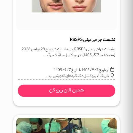
نشست جراحی بینی RBSPS
نشست جراحی بینی RBSPS این نشست در تاریخ 28 نوامبر 2026
(مصادف با 7 آذر 1405)، در بروکسل-بلژیک برگ ...
از تاریخ
1405/9/7
تا تاریخ
1405/9/7
بلژیک
/
بروکسل
/
کنگره‌های آموزشی پ ...
همین الان رزرو کن