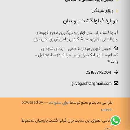
تبدیل تاریخ شمسی به میلادی
ویزای شینگن
درباره گیلوا گشت پارسیان
گیلوا گشت پارسیان، اولین و بزرگترین مجری تورهای
بین المللی تجاری، نمایشگاهی و آموزش پزشکی ایران
آدرس: تهران میدان فاطمی – ابتدای شهدای
گمنام –بالای بانک ایران زمین - پلاک ۳ - طبقه اول -
واحد ۴
02188992004
gilvagasht@gmail.com
طراحی سایت و سئو توسط
ایران سئو لند
— powered by
ratech
تمامی حقوق این سایت برای گیلوا گشت پارسیان محفوظ
است