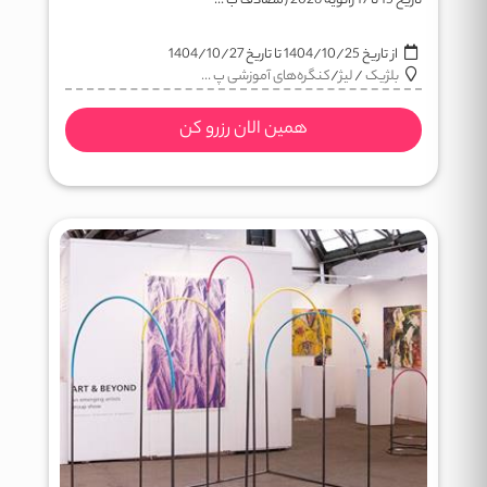
تاریخ 15 تا 17 ژانویه 2026 (مصادف ب ...
از تاریخ
1404/10/25
تا تاریخ
1404/10/27
بلژیک
/
لیژ
/
کنگره‌های آموزشی پ ...
همین الان رزرو کن