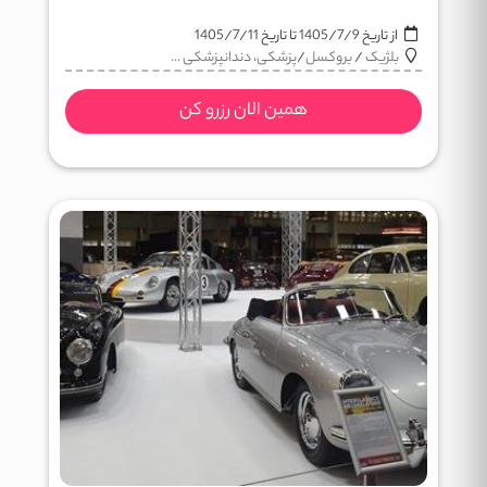
از تاریخ
1405/7/9
تا تاریخ
1405/7/11
بلژیک
/
بروکسل
/
پزشکی، دندانپزشکی ...
همین الان رزرو کن