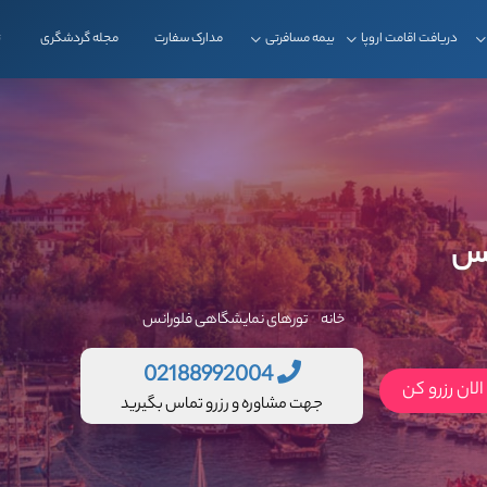
دریافت اقامت اروپا
بیمه مسافرتی
مدارک سفارت
مجله گردشگری
ت
نس
خانه
تورهای نمایشگاهی فلورانس
02188992004
لان رزرو کن
جهت مشاوره و رزرو تماس بگیرید