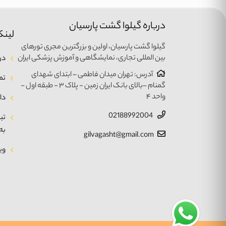
درباره گیلوا گشت پارسیان
لینک
گیلوا گشت پارسیان، اولین و بزرگترین مجری تورهای
بین المللی تجاری، نمایشگاهی و آموزش پزشکی ایران
درب
آدرس: تهران میدان فاطمی – ابتدای شهدای
تم
گمنام –بالای بانک ایران زمین - پلاک ۳ - طبقه اول -
واحد ۴
دا
02188992004
تب
به
gilvagasht@gmail.com
وی