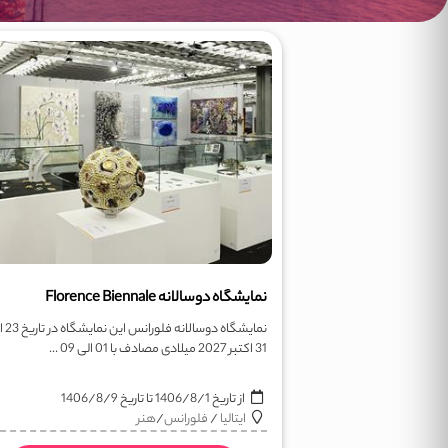
نمایشگاه دوسالانه Florence Biennale
نمایشگاه دوسالان
31 اکتبر 2027 میلادی مصادف با 01 الی 09 ...
از تاریخ
1406/8/1
تا تاریخ
1406/8/9
ایتالیا
/
فلورانس
/
هنر