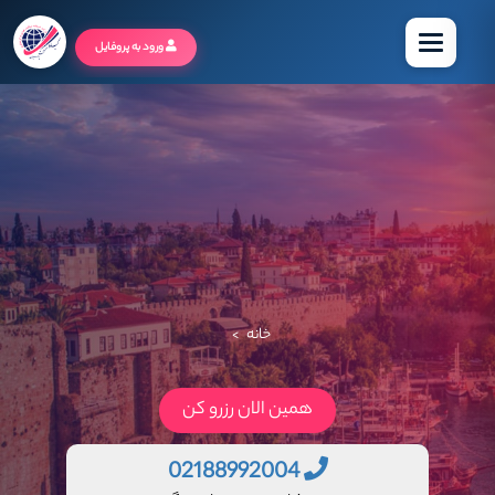
منو
ورود به پروفایل
خانه
>
همین الان رزرو کن
02188992004