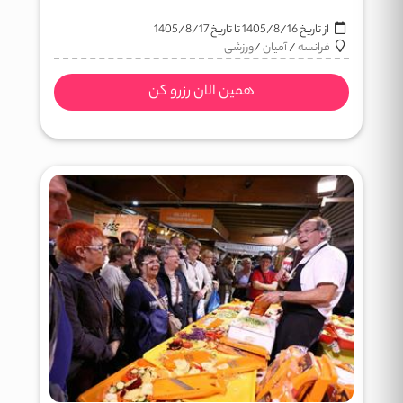
از تاریخ
1405/8/16
تا تاریخ
1405/8/17
فرانسه
/
آمیان
/
ورزشی
همین الان رزرو کن