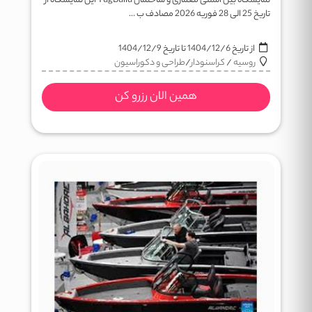
نمایشگاه بین المللی معماری و ساختمان YugBuild این نمایشگاه از
تاریخ 25 الی 28 فوریه 2026 مصادف ب ...
از تاریخ
1404/12/6
تا تاریخ
1404/12/9
روسیه
/
کراسنودار
/
طراحی و دکوراسیون
همین الان رزرو کن