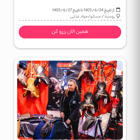
از تاریخ
1405/6/24
تا تاریخ
1405/6/27
روسیه
/
مسکو
/
مواد غذایی
همین الان رزرو کن