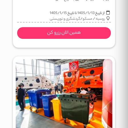
از تاریخ
1405/1/13
تا تاریخ
1405/1/15
روسیه
/
مسکو
/
گردشگری و توریستی
همین الان رزرو کن