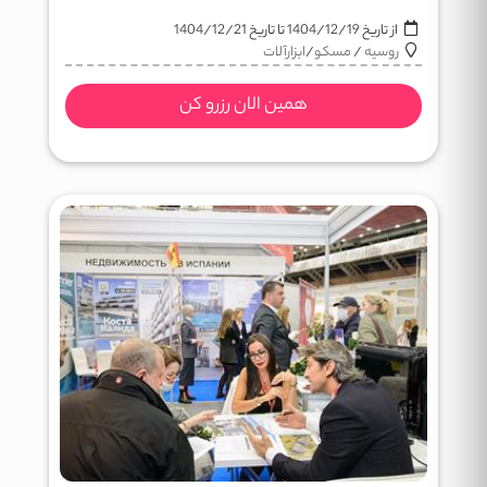
از تاریخ
1404/12/19
تا تاریخ
1404/12/21
روسیه
/
مسکو
/
ابزارآلات
همین الان رزرو کن