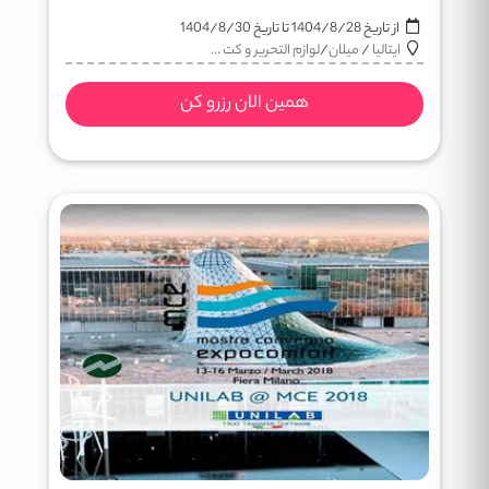
از تاریخ
1404/8/28
تا تاریخ
1404/8/30
ایتالیا
/
میلان
/
لوازم التحریر و کت ...
همین الان رزرو کن