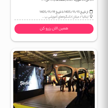
04 الی 06 فوریه 2027 (مصادف با 15 الی 1 ...
از تاریخ
1405/11/15
تا تاریخ
1405/11/19
ایتالیا
/
میلان
/
کنگره‌های آموزشی پ ...
همین الان رزرو کن