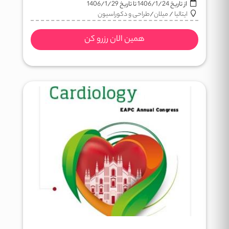
از تاریخ
1406/1/24
تا تاریخ
1406/1/29
ایتالیا
/
میلان
/
طراحی و دکوراسیون
همین الان رزرو کن