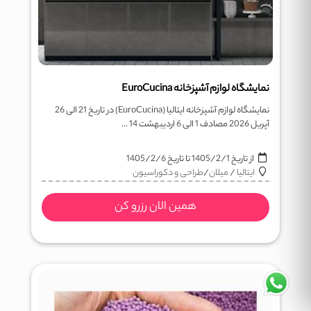
نمایشگاه لوازم آشپزخانه EuroCucina
نمایشگاه لوازم آشپزخانه ایتالیا (EuroCucina) در تاریخ 21 الی 26
آپریل 2026 مصادف 1 الی 6 اردیبهشت 14 ...
از تاریخ
1405/2/1
تا تاریخ
1405/2/6
ایتالیا
/
میلان
/
طراحی و دکوراسیون
همین الان رزرو کن