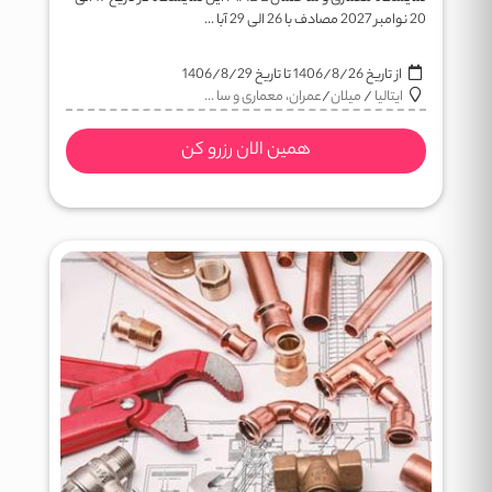
20 نوامبر 2027 مصادف با 26 الی 29 آبا ...
از تاریخ
1406/8/26
تا تاریخ
1406/8/29
ایتالیا
/
میلان
/
عمران، معماری و سا ...
همین الان رزرو کن