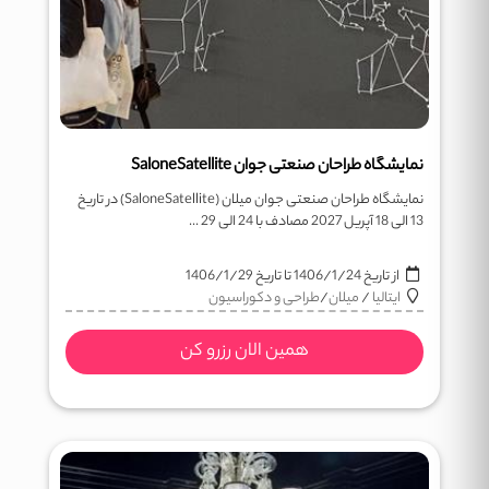
نمایشگاه طراحان صنعتی جوان SaloneSatellite
نمایشگاه طراحان صنعتی جوان میلان (SaloneSatellite) در تاریخ
13 الی 18 آپریل 2027 مصادف با 24 الی 29 ...
از تاریخ
1406/1/24
تا تاریخ
1406/1/29
ایتالیا
/
میلان
/
طراحی و دکوراسیون
همین الان رزرو کن