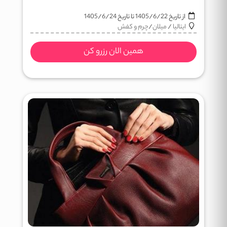
از تاریخ
1405/6/22
تا تاریخ
1405/6/24
ایتالیا
/
میلان
/
چرم و کفش
همین الان رزرو کن