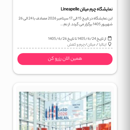
نمایشگاه چرم میلان Lineapelle
این نمایشگاه در تاریخ 15 الی 17 سپتامبر 2026 مصادف با 24 الی 26
شهریور 1405 برگزار می گردد. از نم ...
از تاریخ
1405/6/24
تا تاریخ
1405/6/26
ایتالیا
/
میلان
/
چرم و کفش
همین الان رزرو کن