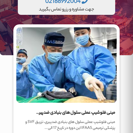
02188992004
جهت مشاوره و رزرو تماس بگیرید
مینی فلوشیپ عملی سلول های بنیادی ضدپیری، تزریق SVF و پزشکی ترمیمی IFAAS
مینی فلوشیپ عملی سلول های بنیادی ضدپیری، تزریق SVF و
پزشکی ترمیمی IFAAS این دوره در تاریخ 17 الی ...