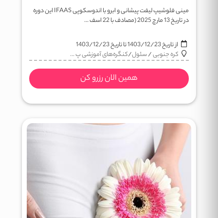
مینی فلوشیپ لیفت پیشانی و ابرو با اندوسکوپی IFAAS این دوره
در تاریخ 13 مارچ 2025 (مصادف با 22 اسف ...
از تاریخ
1403/12/23
تا تاریخ
1403/12/23
کره جنوبی
/
سئول
/
کنگره‌های آموزشی پ ...
همین الان رزرو کن