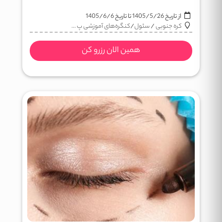
از تاریخ
1405/5/26
تا تاریخ
1405/6/6
کره جنوبی
/
سئول
/
کنگره‌های آموزشی پ ...
همین الان رزرو کن