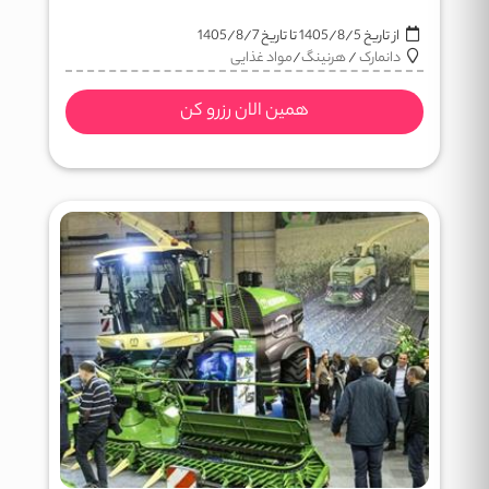
از تاریخ
1405/8/5
تا تاریخ
1405/8/7
دانمارک
/
هرنینگ
/
مواد غذایی
همین الان رزرو کن