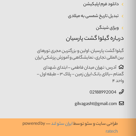
دانلود فرم اپلیکیشن
تبدیل تاریخ شمسی به میلادی
ویزای شینگن
درباره گیلوا گشت پارسیان
گیلوا گشت پارسیان، اولین و بزرگترین مجری تورهای
بین المللی تجاری، نمایشگاهی و آموزش پزشکی ایران
آدرس: تهران میدان فاطمی – ابتدای شهدای
گمنام –بالای بانک ایران زمین - پلاک ۳ - طبقه اول -
واحد ۴
02188992004
gilvagasht@gmail.com
طراحی سایت و سئو توسط
ایران سئو لند
— powered by
ratech