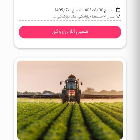
از تاریخ
1405/6/30
تا تاریخ
1405/7/1
عمان
/
مسقط
/
پزشکی، دندانپزشکی ...
همین الان رزرو کن