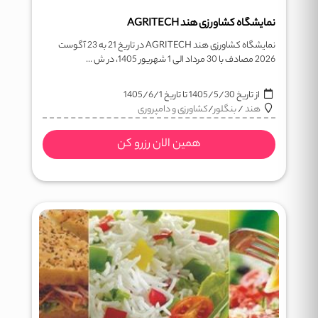
نمایشگاه کشاورزی هند AGRITECH
نمایشگاه کشاورزی هند AGRITECH در تاریخ 21 به 23 آگوست
2026 مصادف با 30 مرداد الی 1 شهریور 1405، در ش ...
از تاریخ
1405/5/30
تا تاریخ
1405/6/1
هند
/
بنگلور
/
کشاورزی و دامپروری
همین الان رزرو کن