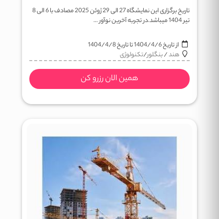
تاریخ برگزاری این نمایشگاه 27 الی 29 ژوئن 2025 مصادف با 6 الی 8
تیر 1404 میباشد.در تجربه آخرین نوآور ...
از تاریخ
1404/4/6
تا تاریخ
1404/4/8
هند
/
بنگلور
/
تکنولوژی
همین الان رزرو کن