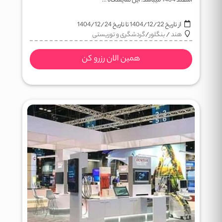
اسفند 1404 میباشد. این نمایشگاه ...
از تاریخ
1404/12/22
تا تاریخ
1404/12/24
هند
/
بنگلور
/
گردشگری و توریستی
همین الان رزرو کن