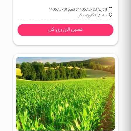
از تاریخ
1405/5/28
تا تاریخ
1405/5/31
هند
/
بنگلور
/
دیگر
همین الان رزرو کن