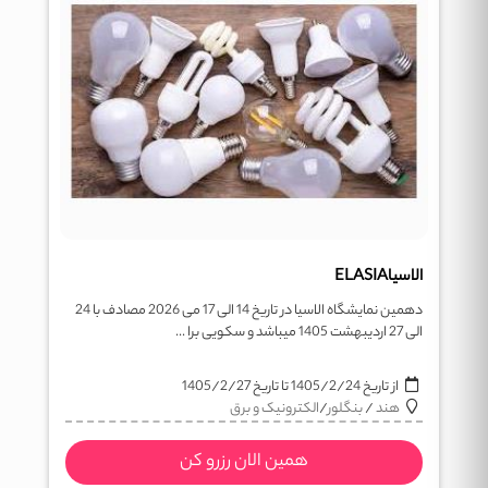
الاسیاELASIA
دهمین نمایشگاه الاسیا در تاریخ 14 الی 17 می 2026 مصادف با 24
الی 27 اردیبهشت 1405 میباشد و سکویی برا ...
از تاریخ
1405/2/24
تا تاریخ
1405/2/27
هند
/
بنگلور
/
الکترونیک و برق
همین الان رزرو کن