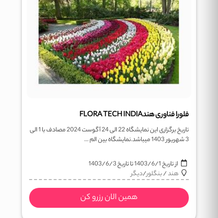
فلورا فناوری هندFLORA TECH INDIA
تاریخ برگزاری این نمایشگاه 22 الی 24 آگوست 2024 مصادف با 1 الی
3 شهریور 1403 میباشد.نمایشگاه بین الم ...
از تاریخ
1403/6/1
تا تاریخ
1403/6/3
هند
/
بنگلور
/
دیگر
همین الان رزرو کن