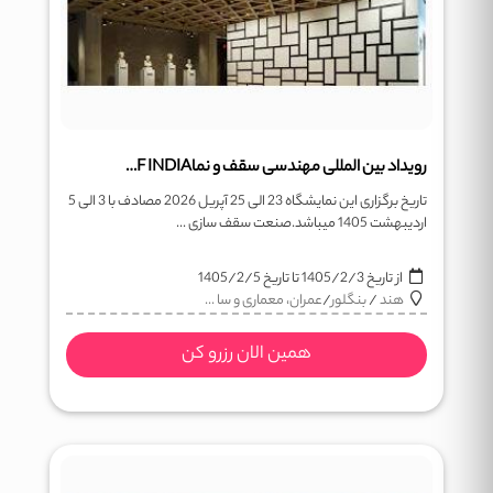
رویداد بین المللی مهندسی سقف و نماROOF INDIA
تاریخ برگزاری این نمایشگاه 23 الی 25 آپریل 2026 مصادف با 3 الی 5
اردیبهشت 1405 میباشد.صنعت سقف سازی ...
از تاریخ
1405/2/3
تا تاریخ
1405/2/5
هند
/
بنگلور
/
عمران، معماری و سا ...
همین الان رزرو کن